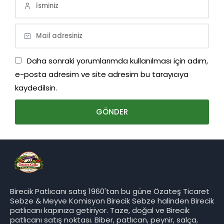
Daha sonraki yorumlarımda kullanılması için adım,
e-posta adresim ve site adresim bu tarayıcıya
kaydedilsin.
Birecik Patlıcanı satış 1960'tan bu güne Özateş Ticaret
Sebze & Meyve Komisyon Birecik Sebze halinden Birecik
patlıcanı kapınıza getiriyor. Taze, doğal ve Birecik
patlıcanı satış noktası. Biber, patlıcan, peynir, salça,