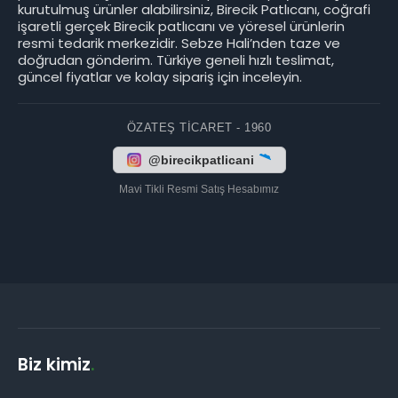
kurutulmuş ürünler alabilirsiniz, Birecik Patlıcanı, coğrafi
işaretli gerçek Birecik patlıcanı ve yöresel ürünlerin
resmi tedarik merkezidir. Sebze Hali’nden taze ve
doğrudan gönderim. Türkiye geneli hızlı teslimat,
güncel fiyatlar ve kolay sipariş için inceleyin.
ÖZATEŞ TICARET - 1960
@birecikpatlicani
Mavi Tikli Resmi Satış Hesabımız
Biz kimiz
.