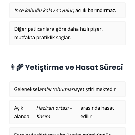
İnce kabuğu kolay soyulur
, acılık barındırmaz.
Diğer patlıcanlara göre daha hızlı pişer,
mutfakta pratiklik sağlar.
👨‍🌾 Yetiştirme ve Hasat Süreci
Geleneksel
atalık tohumlarla
yetiştirilmektedir.
Açık
Haziran ortası –
arasında hasat
alanda
Kasım
edilir.