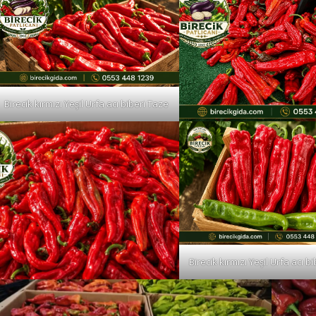
Birecik kırmızı Yeşil Urfa acı biberi Taze
Birecik kırmızı Yeşil Urfa acı b