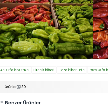
Acı urfa isot taze
Birecik biberi
Taze biber urfa
taze utfa b
ürünler
180
Benzer Ürünler