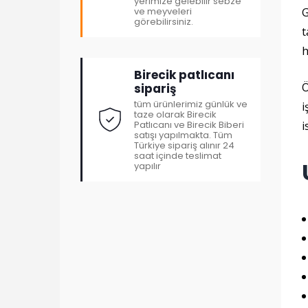
yerimize gelebilir sebze
ve meyveleri
G
görebilirsiniz.
t
h
Birecik patlıcanı
Ö
sipariş
tüm ürünlerimiz günlük ve
i
taze olarak Birecik
Patlıcanı ve Birecik Biberi
i
satışı yapılmakta. Tüm
Türkiye sipariş alınır 24
saat içinde teslimat
yapılır