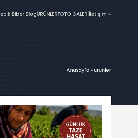
recik Biberi
Blog
ÜRÜNLER
FOTO GALERİ
İletişim
Anasayfa
»
ürünler