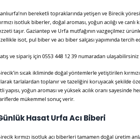
anlıurfa’nın bereketli topraklarında yetişen ve Birecik yöres
ırmızı isotluk biberler, doğal aroması, yoğun acılığı ve canlı 
ezzeti taşır. Gaziantep ve Urfa mutfağının vazgeçilmez ürünler
zellikle isot, pul biber ve acı biber salçası yapımında tercih ed
atış ve sipariş için 0553 448 12 39 numaradan ulaşabilirsiniz
irecik’in sıcak ikliminde doğal yöntemlerle yetiştirilen kırmı
larak tarlalardan toplanır ve tazeliğini koruyacak şekilde ö
tli yapısı, yoğun aroması ve yüksek acılık oranı sayesinde h
ariflerde mükemmel sonuç verir.
Günlük Hasat Urfa Acı Biberi
irecik kırmızı isotluk acı biberleri tamamen doğal üretim anlay