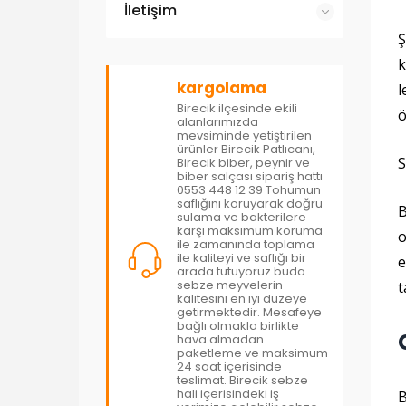
İletişim
Ş
k
kargolama
l
Birecik ilçesinde ekili
ö
alanlarımızda
mevsiminde yetiştirilen
ürünler Birecik Patlıcanı,
S
Birecik biber, peynir ve
biber salçası sipariş hattı
0553 448 12 39 Tohumun
saflığını koruyarak doğru
B
sulama ve bakterilere
karşı maksimum koruma
o
ile zamanında toplama
ile kaliteyi ve saflığı bir
e
arada tutuyoruz buda
sebze meyvelerin
t
kalitesini en iyi düzeye
getirmektedir. Mesafeye
bağlı olmakla birlikte
hava almadan
paketleme ve maksimum
24 saat içerisinde
teslimat. Birecik sebze
hali içerisindeki iş
B