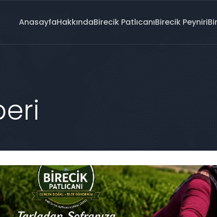
Anasayfa
Hakkında
Birecik Patlıcanı
Birecik Peyniri
Bi
beri