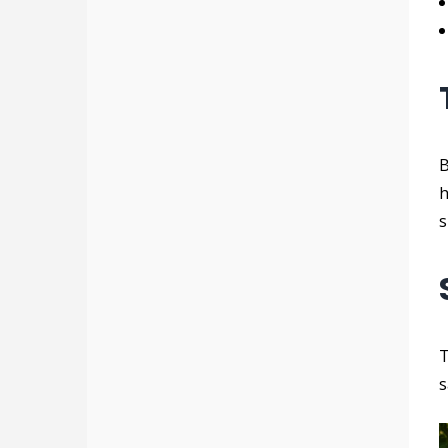
B
h
s
T
s