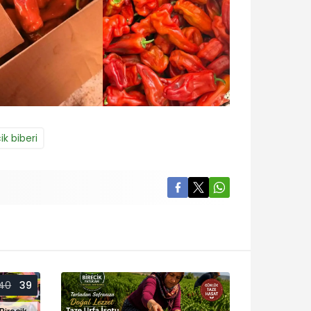
ik biberi
40
39