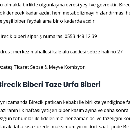
cı olmakla birlikte olgunlaşma evresi yeşil ve gevrektir. Bir
ok denecek kadar azdır. hem metabolizmayı hızlandırması h
le yeşil biber faydalı ama bir o kadarda acıdır.
irecik biberi sipariş numarası 0553 448 12 39
dres : merkez mahallesi kale altı caddesi sebze hali no 27
zateş Ticaret Sebze & Meyve Komisyon
Birecik Biberi Taze Urfa Biberi
ynı zamanda Birecik patlıcan kebabı ile birlikte yendiğinde fa
aziranın ilk haftası yetişen biber kasım ayına ve daha sonra
zgün tohumlar ile fidelerimiz her zaman acı ve tazeliğini k
larak daha kısa sürede maksimum yirmi dört saat içinde Bire