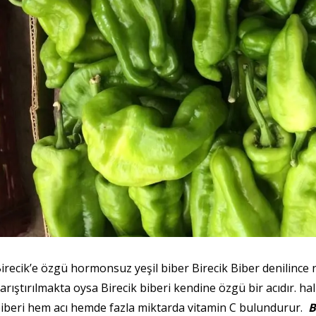
irecik’e özgü hormonsuz yeşil biber Birecik Biber denilince 
arıştırılmakta oysa Birecik biberi kendine özgü bir acıdır. hal
iberi hem acı hemde fazla miktarda vitamin C bulundurur.
B