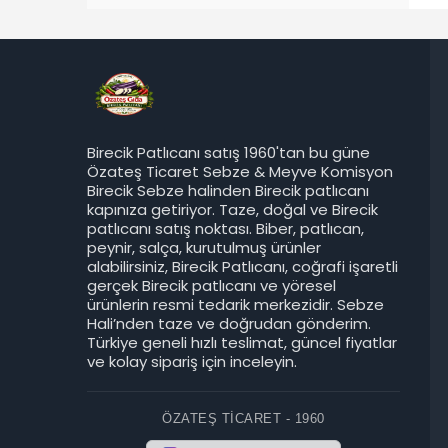
Birecik Patlıcanı satış 1960'tan bu güne
Özateş Ticaret Sebze & Meyve Komisyon
Birecik Sebze halinden Birecik patlıcanı
kapınıza getiriyor. Taze, doğal ve Birecik
patlıcanı satış noktası. Biber, patlıcan,
peynir, salça, kurutulmuş ürünler
Birecik Patlıcanı
alabilirsiniz, Birecik Patlıcanı, coğrafi işaretli
gerçek Birecik patlıcanı ve yöresel
ürünlerin resmi tedarik merkezidir. Sebze
Hali’nden taze ve doğrudan gönderim.
Türkiye geneli hızlı teslimat, güncel fiyatlar
ve kolay sipariş için inceleyin.
ÖZATEŞ TICARET - 1960