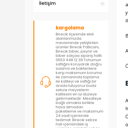
İletişim
a
y
i
kargolama
Birecik ilçesinde ekili
B
alanlarımızda
mevsiminde yetiştirilen
ürünler Birecik Patlıcanı,
A
Birecik biber, peynir ve
biber salçası sipariş hattı
0553 448 12 39 Tohumun
saflığını koruyarak doğru
Ö
sulama ve bakterilere
karşı maksimum koruma
ile zamanında toplama
ile kaliteyi ve saflığı bir
arada tutuyoruz buda
sebze meyvelerin
kalitesini en iyi düzeye
getirmektedir. Mesafeye
A
bağlı olmakla birlikte
hava almadan
h
paketleme ve maksimum
24 saat içerisinde
Ö
teslimat. Birecik sebze
hali içerisindeki iş
o