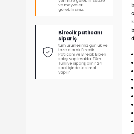
yerimize gelebilir sebze
b
ve meyveleri
görebilirsiniz.
o
k
b
Birecik patlıcanı
sipariş
d
tüm ürünlerimiz günlük ve
taze olarak Birecik
Patlıcanı ve Birecik Biberi
satışı yapılmakta. Tüm
Türkiye sipariş alınır 24
saat içinde teslimat
yapılır