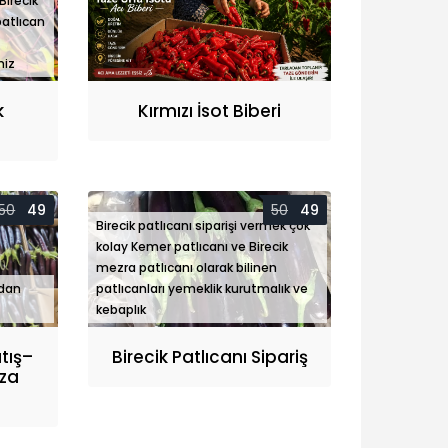
Birecik
patlıcan
niz
k
Kırmızı İsot Biberi
50
49
50
49
Birecik patlıcanı siparişi vermek çok
kolay Kemer patlıcanı ve Birecik
mezra patlıcanı olarak bilinen
Patlıcanı Satış–
adan
patlıcanları yemeklik kurutmalık ve
n Sofranıza Doğal
kebaplık
 width="1024"
"768" />
atış–
Birecik Patlıcanı Sipariş
ıza