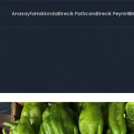
Anasayfa
Hakkında
Birecik Patlıcanı
Birecik Peyniri
Bi