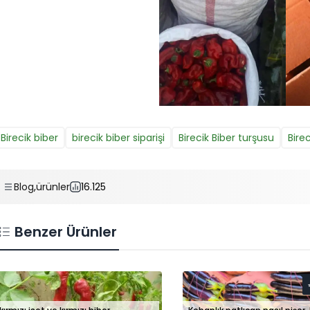
Birecik biber
birecik biber siparişi
Birecik Biber turşusu
Birec
Blog
,
ürünler
16.125
Benzer Ürünler