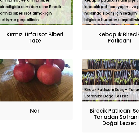
kırmızı isot ve kırmızı biber
Kebaplık patlıcan nasıl pişer, 
birecikgida.com dan alınır Birecik
kebaplık patlıcan yapımı ve 
kırmızı biberi isot almak için
hakkında sipariş için iletişim
iletişime geçebilirsin.
bilgisine buradan ulaşabilirsi
Kırmızı Urfa İsot Biberi
Kebaplık Bireci
Taze
Patlıcanı
Birecik 
Birecik Patlıcanı Satış – Tarl
Tarlada
Sofranıza Doğal Lezzet
Lezzet
"
height=
Nar
Birecik Patlıcanı S
Tarladan Sofran
Doğal Lezzet