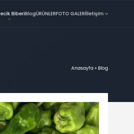
recik Biberi
Blog
ÜRÜNLER
FOTO GALERİ
İletişim
Anasayfa
»
Blog