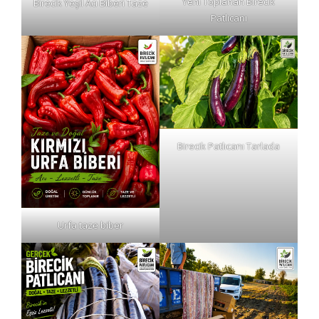
Yeni Toplanan Birecik
Birecik Yeşil Acı Biberi Taze
Patlıcanı
Birecik Patlıcanı Tarlada
Urfa taze biber