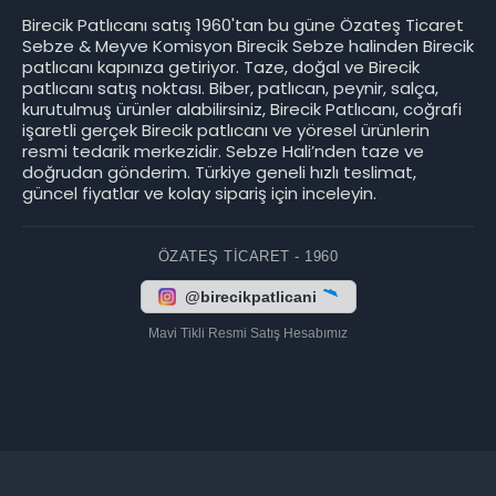
Birecik Patlıcanı satış 1960'tan bu güne Özateş Ticaret
Sebze & Meyve Komisyon Birecik Sebze halinden Birecik
patlıcanı kapınıza getiriyor. Taze, doğal ve Birecik
patlıcanı satış noktası. Biber, patlıcan, peynir, salça,
kurutulmuş ürünler alabilirsiniz, Birecik Patlıcanı, coğrafi
işaretli gerçek Birecik patlıcanı ve yöresel ürünlerin
resmi tedarik merkezidir. Sebze Hali’nden taze ve
doğrudan gönderim. Türkiye geneli hızlı teslimat,
güncel fiyatlar ve kolay sipariş için inceleyin.
ÖZATEŞ TICARET - 1960
@birecikpatlicani
Mavi Tikli Resmi Satış Hesabımız