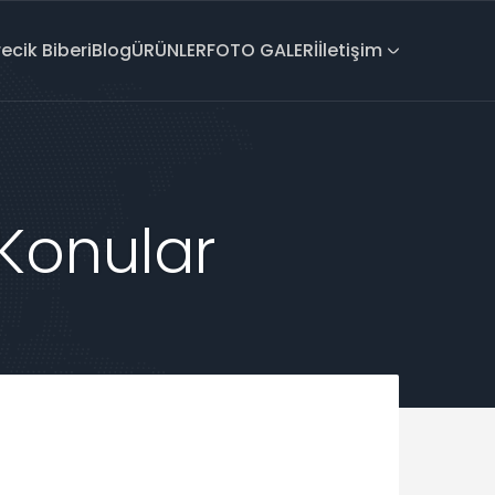
recik Biberi
Blog
ÜRÜNLER
FOTO GALERİ
İletişim
 Konular