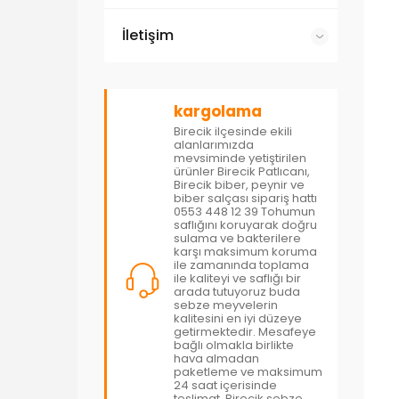
İletişim
kargolama
Birecik ilçesinde ekili
alanlarımızda
mevsiminde yetiştirilen
ürünler Birecik Patlıcanı,
Birecik biber, peynir ve
biber salçası sipariş hattı
0553 448 12 39 Tohumun
saflığını koruyarak doğru
sulama ve bakterilere
karşı maksimum koruma
ile zamanında toplama
ile kaliteyi ve saflığı bir
arada tutuyoruz buda
sebze meyvelerin
kalitesini en iyi düzeye
getirmektedir. Mesafeye
bağlı olmakla birlikte
hava almadan
paketleme ve maksimum
24 saat içerisinde
teslimat. Birecik sebze