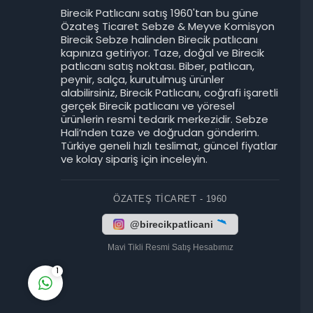
Birecik Patlıcanı satış 1960'tan bu güne
Özateş Ticaret Sebze & Meyve Komisyon
Birecik Sebze halinden Birecik patlıcanı
kapınıza getiriyor. Taze, doğal ve Birecik
patlıcanı satış noktası. Biber, patlıcan,
peynir, salça, kurutulmuş ürünler
Birecik Patlıcanı
alabilirsiniz, Birecik Patlıcanı, coğrafi işaretli
gerçek Birecik patlıcanı ve yöresel
ürünlerin resmi tedarik merkezidir. Sebze
Hali’nden taze ve doğrudan gönderim.
Türkiye geneli hızlı teslimat, güncel fiyatlar
ve kolay sipariş için inceleyin.
ÖZATEŞ TICARET - 1960
Cevap Yaz
@birecikpatlicani
Mavi Tikli Resmi Satış Hesabımız
1