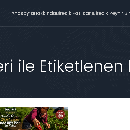
Anasayfa
Hakkında
Birecik Patlıcanı
Birecik Peyniri
Bi
ri ile Etiketlenen