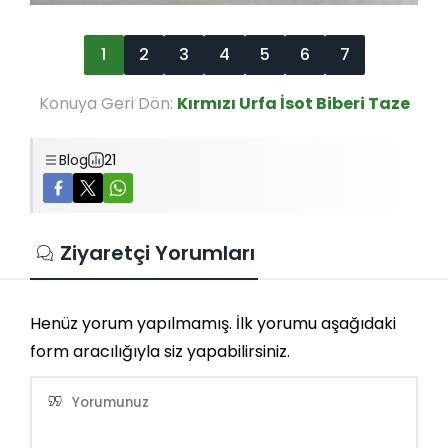
1
2
3
4
5
6
7
Konuya Geri Dön:
Kırmızı Urfa İsot Biberi Taze
Blog
21
Ziyaretçi Yorumları
Henüz yorum yapılmamış. İlk yorumu aşağıdaki
form aracılığıyla siz yapabilirsiniz.