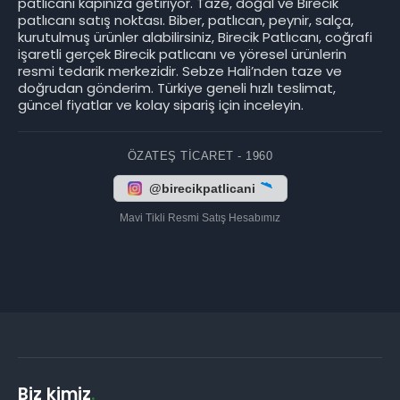
patlıcanı kapınıza getiriyor. Taze, doğal ve Birecik
patlıcanı satış noktası. Biber, patlıcan, peynir, salça,
kurutulmuş ürünler alabilirsiniz, Birecik Patlıcanı, coğrafi
işaretli gerçek Birecik patlıcanı ve yöresel ürünlerin
resmi tedarik merkezidir. Sebze Hali’nden taze ve
doğrudan gönderim. Türkiye geneli hızlı teslimat,
güncel fiyatlar ve kolay sipariş için inceleyin.
ÖZATEŞ TICARET - 1960
@birecikpatlicani
Mavi Tikli Resmi Satış Hesabımız
Biz kimiz
.