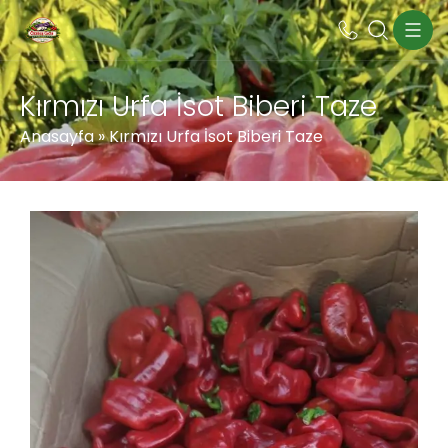
Kırmızı Urfa İsot Biberi Taze
Anasayfa
»
Kırmızı Urfa İsot Biberi Taze