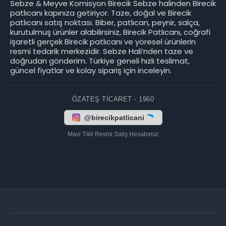
Sebze & Meyve Komisyon Birecik Sebze halinden Birecik
patlıcanı kapınıza getiriyor. Taze, doğal ve Birecik
patlıcanı satış noktası. Biber, patlıcan, peynir, salça,
kurutulmuş ürünler alabilirsiniz, Birecik Patlıcanı, coğrafi
işaretli gerçek Birecik patlıcanı ve yöresel ürünlerin
resmi tedarik merkezidir. Sebze Hali’nden taze ve
doğrudan gönderim. Türkiye geneli hızlı teslimat,
güncel fiyatlar ve kolay sipariş için inceleyin.
ÖZATEŞ TICARET - 1960
@birecikpatlicani
Mavi Tikli Resmi Satış Hesabımız