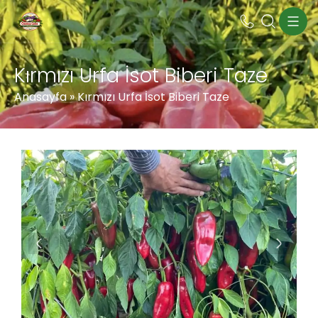
Kırmızı Urfa İsot Biberi Taze
Anasayfa
»
Kırmızı Urfa İsot Biberi Taze