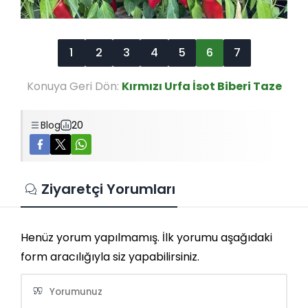
1
2
3
4
5
6
7
Konuya Geri Dön:
Kırmızı Urfa İsot Biberi Taze
Blog
20
Ziyaretçi Yorumları
Henüz yorum yapılmamış. İlk yorumu aşağıdaki
form aracılığıyla siz yapabilirsiniz.