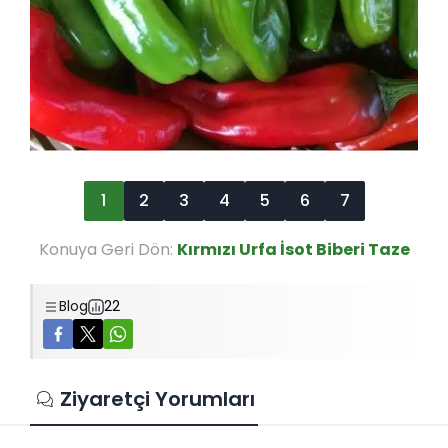
1
2
3
4
5
6
7
Konuya Geri Dön:
Kırmızı Urfa İsot Biberi Taze
Blog
22
Ziyaretçi Yorumları