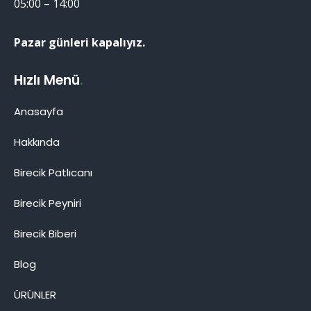
05:00 – 14:00
Pazar günleri kapalıyız.
Hızlı Menü
.
Anasayfa
Hakkında
Birecik Patlıcanı
Birecik Patlıcanı
Birecik Peyniri
Birecik Biberi
Blog
Cevap Yaz
ÜRÜNLER