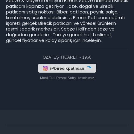
Sebze & Meyve Komisyon Birecik Sebze halinden Birecik
patlıcanı kapınıza getiriyor. Taze, doğal ve Birecik
patlıcanı satış noktası. Biber, patlıcan, peynir, salça,
kurutulmuş ürünler alabilirsiniz, Birecik Patlıcanı, coğrafi
işaretli gerçek Birecik patlıcanı ve yöresel ürünlerin
resmi tedarik merkezidir. Sebze Hali’nden taze ve
doğrudan gönderim. Türkiye geneli hızlı teslimat,
güncel fiyatlar ve kolay sipariş için inceleyin.
ÖZATEŞ TICARET - 1960
@birecikpatlicani
Mavi Tikli Resmi Satış Hesabımız