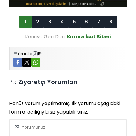
1
2
3
4
5
6
7
8
Konuya Geri Dön:
Kırmızı İsot Biberi
ürünler
19
Ziyaretçi Yorumları
Henüz yorum yapılmamış. İlk yorumu aşağıdaki
form aracılığıyla siz yapabilirsiniz.