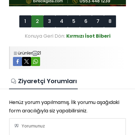
1
2
3
4
5
6
7
8
Konuya Geri Dön:
Kırmızı İsot Biberi
ürünler
21
Ziyaretçi Yorumları
Henüz yorum yapılmamış. İlk yorumu aşağıdaki
form aracılığıyla siz yapabilirsiniz.