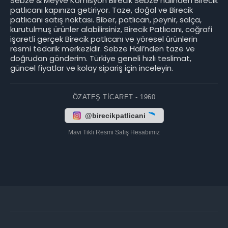
Sebze & Meyve Komisyon Birecik Sebze halinden Birecik
patlıcanı kapınıza getiriyor. Taze, doğal ve Birecik
patlıcanı satış noktası. Biber, patlıcan, peynir, salça,
kurutulmuş ürünler alabilirsiniz, Birecik Patlıcanı, coğrafi
işaretli gerçek Birecik patlıcanı ve yöresel ürünlerin
resmi tedarik merkezidir. Sebze Hali’nden taze ve
doğrudan gönderim. Türkiye geneli hızlı teslimat,
güncel fiyatlar ve kolay sipariş için inceleyin.
ÖZATEŞ TICARET - 1960
@birecikpatlicani
Mavi Tikli Resmi Satış Hesabımız