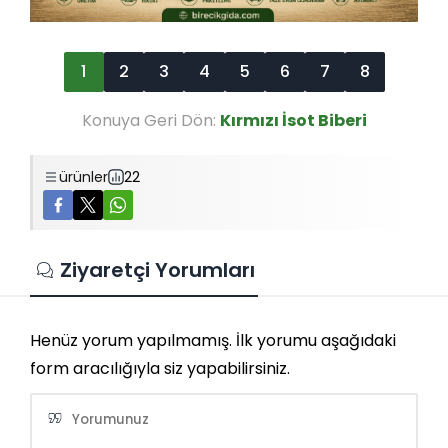
1
2
3
4
5
6
7
8
Konuya Geri Dön:
Kırmızı İsot Biberi
ürünler
22
Ziyaretçi Yorumları
Henüz yorum yapılmamış. İlk yorumu aşağıdaki
form aracılığıyla siz yapabilirsiniz.