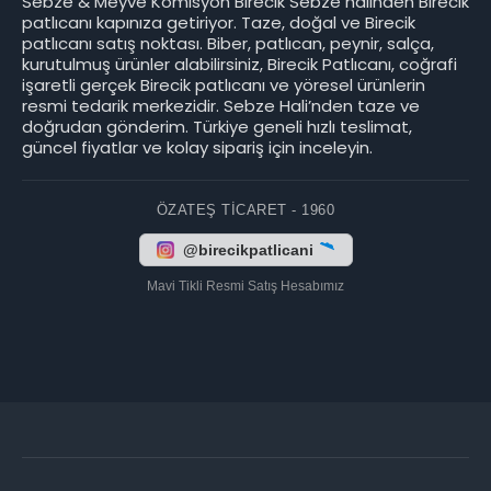
Sebze & Meyve Komisyon Birecik Sebze halinden Birecik
patlıcanı kapınıza getiriyor. Taze, doğal ve Birecik
patlıcanı satış noktası. Biber, patlıcan, peynir, salça,
kurutulmuş ürünler alabilirsiniz, Birecik Patlıcanı, coğrafi
işaretli gerçek Birecik patlıcanı ve yöresel ürünlerin
resmi tedarik merkezidir. Sebze Hali’nden taze ve
doğrudan gönderim. Türkiye geneli hızlı teslimat,
güncel fiyatlar ve kolay sipariş için inceleyin.
ÖZATEŞ TICARET - 1960
@birecikpatlicani
Mavi Tikli Resmi Satış Hesabımız