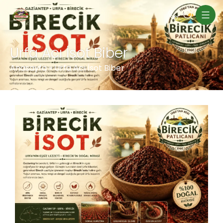
Urfa Acı İsot Biber
Anasayfa
»
Urfa Acı İsot Biber