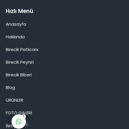
Hızlı Menü
.
Anasayfa
Hakkında
Birecik Patlıcanı
Birecik Patlıcanı
Birecik Peyniri
Birecik Biberi
Blog
Cevap Yaz
ÜRÜNLER
FOTO GALERİ
1
İletişim