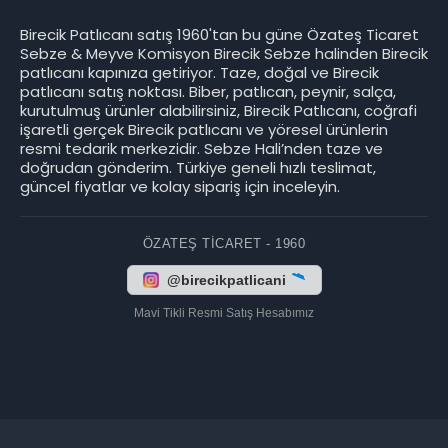
Birecik Patlıcanı satış 1960'tan bu güne Özateş Ticaret
Sebze & Meyve Komisyon Birecik Sebze halinden Birecik
patlıcanı kapınıza getiriyor. Taze, doğal ve Birecik
patlıcanı satış noktası. Biber, patlıcan, peynir, salça,
kurutulmuş ürünler alabilirsiniz, Birecik Patlıcanı, coğrafi
işaretli gerçek Birecik patlıcanı ve yöresel ürünlerin
resmi tedarik merkezidir. Sebze Hali’nden taze ve
doğrudan gönderim. Türkiye geneli hızlı teslimat,
güncel fiyatlar ve kolay sipariş için inceleyin.
ÖZATEŞ TICARET - 1960
@birecikpatlicani
Mavi Tikli Resmi Satış Hesabımız