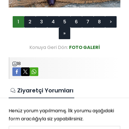
1
2
3
4
5
6
7
8
>
»
Konuya Geri Dön:
FOTO GALERİ
18
Ziyaretçi Yorumları
Henüz yorum yapılmamış. İlk yorumu aşağıdaki
form aracılığıyla siz yapabilirsiniz.