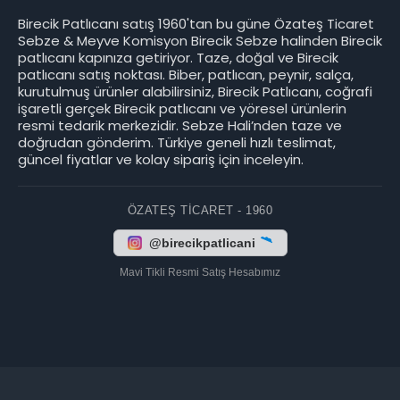
Birecik Patlıcanı satış 1960'tan bu güne Özateş Ticaret
Sebze & Meyve Komisyon Birecik Sebze halinden Birecik
patlıcanı kapınıza getiriyor. Taze, doğal ve Birecik
patlıcanı satış noktası. Biber, patlıcan, peynir, salça,
kurutulmuş ürünler alabilirsiniz, Birecik Patlıcanı, coğrafi
işaretli gerçek Birecik patlıcanı ve yöresel ürünlerin
resmi tedarik merkezidir. Sebze Hali’nden taze ve
doğrudan gönderim. Türkiye geneli hızlı teslimat,
güncel fiyatlar ve kolay sipariş için inceleyin.
ÖZATEŞ TICARET - 1960
@birecikpatlicani
Mavi Tikli Resmi Satış Hesabımız