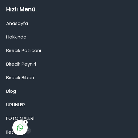
Hızlı Menü
.
Anasayfa
Hakkında
Birecik Patlıcanı
Birecik Patlıcanı
Birecik Peyniri
Birecik Biberi
Blog
Cevap Yaz
ÜRÜNLER
FOTO GALERİ
1
İletişim