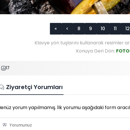
«
<
8
9
10
11
12
Klavye yön tuşlarını kullanarak resimler ar
Konuya Geri Dön:
FOTO
17
Ziyaretçi Yorumları
enüz yorum yapılmamış. İlk yorumu aşağıdaki form aracılığı