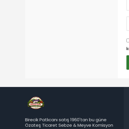
k
Birecik Patlıcanı satış 1960'tan bu güne
Özateş Ticaret Sebze & Meyve Komisyon