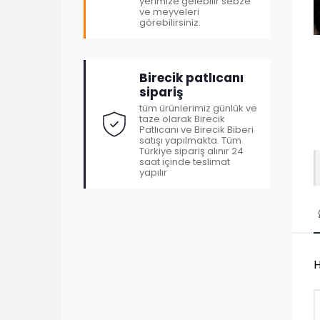
yerimize gelebilir sebze
ve meyveleri
görebilirsiniz.
Birecik patlıcanı
sipariş
tüm ürünlerimiz günlük ve
taze olarak Birecik
Patlıcanı ve Birecik Biberi
satışı yapılmakta. Tüm
Türkiye sipariş alınır 24
saat içinde teslimat
yapılır
H