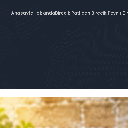
Anasayfa
Hakkında
Birecik Patlıcanı
Birecik Peyniri
Bi