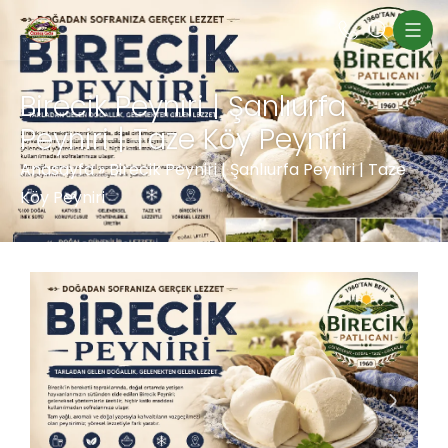
Birecik Peyniri | Şanlıurfa
Peyniri | Taze Köy Peyniri
Anasayfa
»
Birecik Peyniri | Şanlıurfa Peyniri | Taze
Köy Peyniri