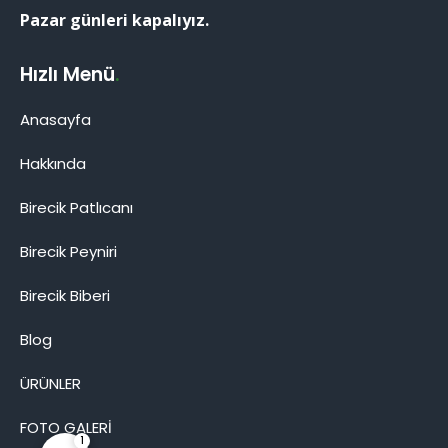
Pazar günleri kapalıyız.
Hızlı Menü
.
Anasayfa
Hakkında
Birecik Patlıcanı
Birecik Patlıcanı
Birecik Peyniri
Birecik Biberi
Blog
Cevap Yaz
ÜRÜNLER
FOTO GALERİ
1