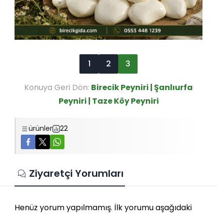
1
2
3
Konuya Geri Dön:
Birecik Peyniri | Şanlıurfa
Peyniri | Taze Köy Peyniri
ürünler
22
Ziyaretçi Yorumları
Henüz yorum yapılmamış. İlk yorumu aşağıdaki