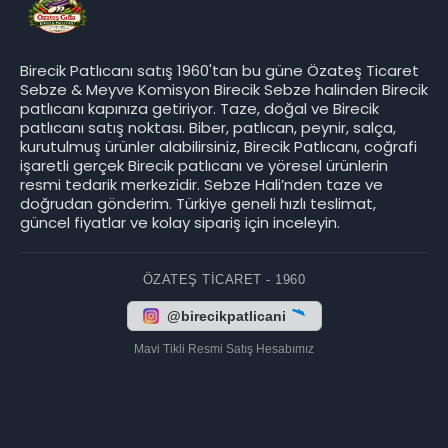
Birecik Patlıcanı satış 1960'tan bu güne Özateş Ticaret
Sebze & Meyve Komisyon Birecik Sebze halinden Birecik
patlıcanı kapınıza getiriyor. Taze, doğal ve Birecik
patlıcanı satış noktası. Biber, patlıcan, peynir, salça,
kurutulmuş ürünler alabilirsiniz, Birecik Patlıcanı, coğrafi
işaretli gerçek Birecik patlıcanı ve yöresel ürünlerin
resmi tedarik merkezidir. Sebze Hali’nden taze ve
doğrudan gönderim. Türkiye geneli hızlı teslimat,
güncel fiyatlar ve kolay sipariş için inceleyin.
ÖZATEŞ TICARET - 1960
@birecikpatlicani
Mavi Tikli Resmi Satış Hesabımız