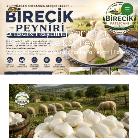
Birecik Peyniri | Şanlıurfa
Peyniri | Taze Köy Peyniri
Anasayfa
»
Birecik Peyniri | Şanlıurfa Peyniri | Taze
Köy Peyniri