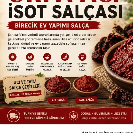
Acı isot salçası taze g