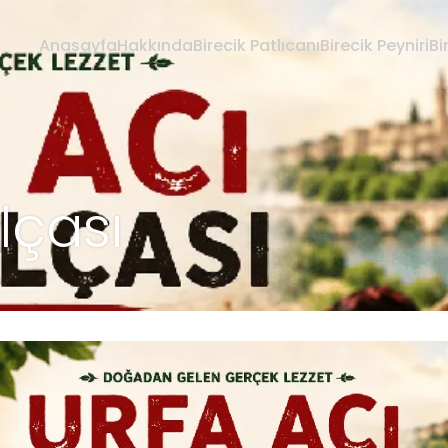
Anasayfa
Hakkında
Birecik Patlıcanı
Birecik Peyniri
Bi
lçası