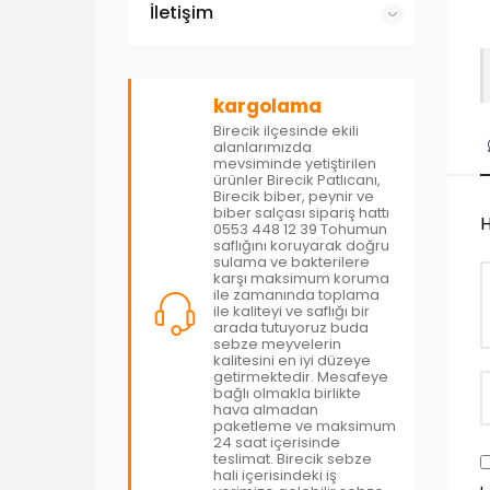
İletişim
kargolama
Birecik ilçesinde ekili
alanlarımızda
mevsiminde yetiştirilen
ürünler Birecik Patlıcanı,
Birecik biber, peynir ve
biber salçası sipariş hattı
H
0553 448 12 39 Tohumun
saflığını koruyarak doğru
sulama ve bakterilere
karşı maksimum koruma
ile zamanında toplama
ile kaliteyi ve saflığı bir
arada tutuyoruz buda
sebze meyvelerin
kalitesini en iyi düzeye
getirmektedir. Mesafeye
bağlı olmakla birlikte
hava almadan
paketleme ve maksimum
24 saat içerisinde
teslimat. Birecik sebze
hali içerisindeki iş