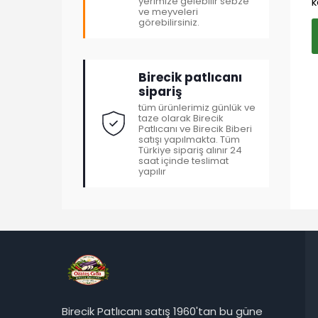
k
yerimize gelebilir sebze
ve meyveleri
görebilirsiniz.
Birecik patlıcanı
sipariş
tüm ürünlerimiz günlük ve
taze olarak Birecik
Patlıcanı ve Birecik Biberi
satışı yapılmakta. Tüm
Türkiye sipariş alınır 24
saat içinde teslimat
yapılır
Birecik Patlıcanı satış 1960'tan bu güne