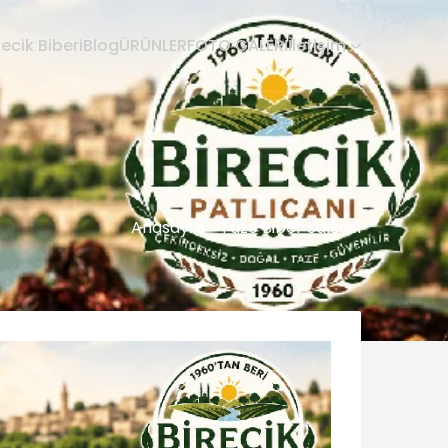
recik Biberi
Blog
ÜRÜNLER
FOTO GALERİ
İletişim
Anasayfa
»
Taze Biber Salçası