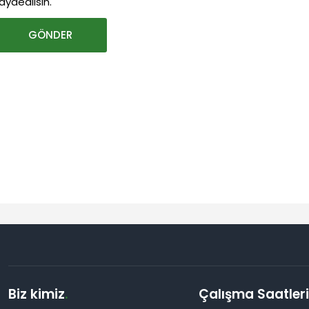
aydedilsin.
Biz kimiz
.
Çalışma Saatler