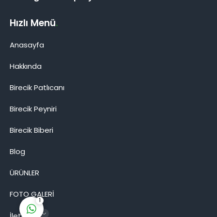
Hızlı Menü
.
Anasayfa
Hakkında
Birecik Patlıcanı
Birecik Patlıcanı
Birecik Peyniri
Birecik Biberi
Blog
Cevap Yaz
ÜRÜNLER
FOTO GALERİ
1
İletişim