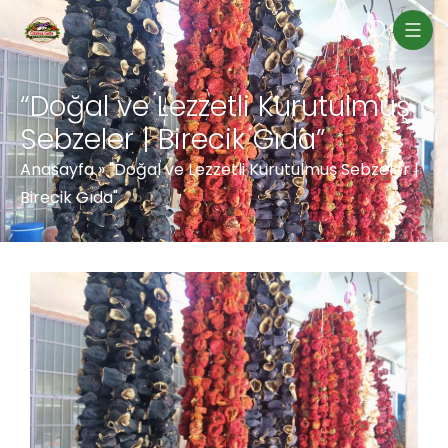
“Doğal ve Lezzetli Kurutulmuş
Sebzeler | Birecik Gıda”
Anasayfa
»
"Doğal ve Lezzetli Kurutulmuş Sebzeler |
Birecik Gıda"