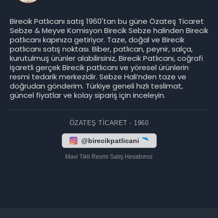
Birecik Patlıcanı satış 1960'tan bu güne Özateş Ticaret
Sebze & Meyve Komisyon Birecik Sebze halinden Birecik
patlıcanı kapınıza getiriyor. Taze, doğal ve Birecik
patlıcanı satış noktası. Biber, patlıcan, peynir, salça,
kurutulmuş ürünler alabilirsiniz, Birecik Patlıcanı, coğrafi
işaretli gerçek Birecik patlıcanı ve yöresel ürünlerin
resmi tedarik merkezidir. Sebze Hali’nden taze ve
doğrudan gönderim. Türkiye geneli hızlı teslimat,
güncel fiyatlar ve kolay sipariş için inceleyin.
ÖZATEŞ TICARET - 1960
@birecikpatlicani
Mavi Tikli Resmi Satış Hesabımız