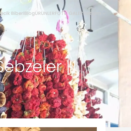
recik Biberi
Blog
ÜRÜNLER
FOTO GALERİ
İletişim
Sebzeler |