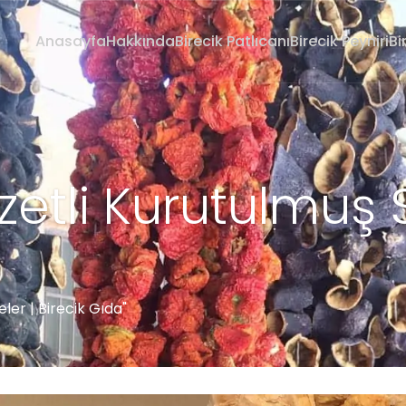
Anasayfa
Hakkında
Birecik Patlıcanı
Birecik Peyniri
Bi
zetli Kurutulmuş 
ler | Birecik Gıda"