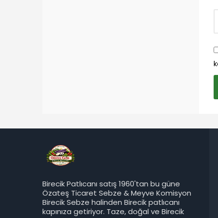
k
Birecik Patlıcanı satış 1960'tan bu güne
Özateş Ticaret Sebze & Meyve Komisyon
Birecik Sebze halinden Birecik patlıcanı
kapınıza getiriyor. Taze, doğal ve Birecik