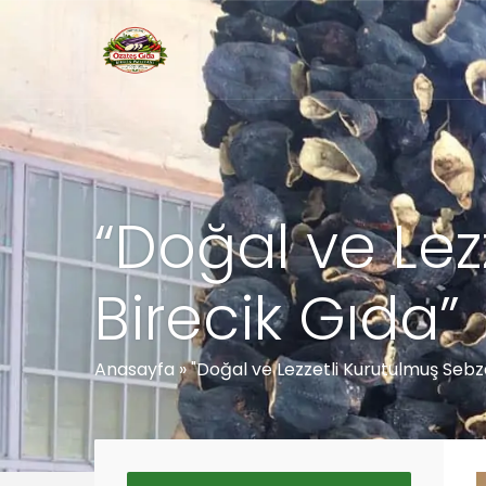
“Doğal ve Lez
Birecik Gıda”
Anasayfa
»
"Doğal ve Lezzetli Kurutulmuş Sebze