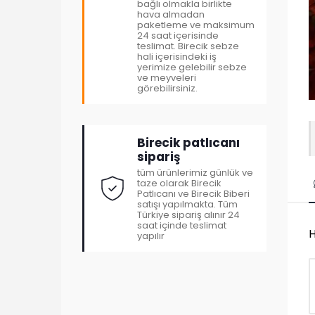
bağlı olmakla birlikte
hava almadan
paketleme ve maksimum
24 saat içerisinde
teslimat. Birecik sebze
hali içerisindeki iş
yerimize gelebilir sebze
ve meyveleri
görebilirsiniz.
Birecik patlıcanı
sipariş
tüm ürünlerimiz günlük ve
taze olarak Birecik
Patlıcanı ve Birecik Biberi
satışı yapılmakta. Tüm
Türkiye sipariş alınır 24
saat içinde teslimat
H
yapılır