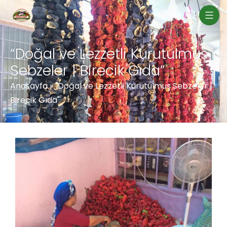
“Doğal ve Lezzetli Kurutulmuş
Sebzeler | Birecik Gıda”
Anasayfa
»
"Doğal ve Lezzetli Kurutulmuş Sebzeler |
Birecik Gıda"