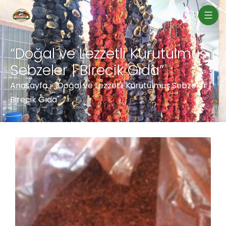
“Doğal ve Lezzetli Kurutulmuş
Sebzeler | Birecik Gıda”
Anasayfa
»
"Doğal ve Lezzetli Kurutulmuş Sebzeler |
Birecik Gıda"