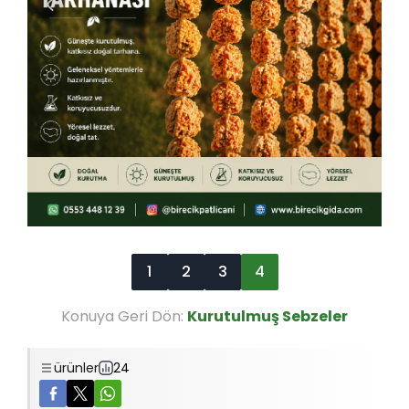
1
2
3
4
Konuya Geri Dön:
Kurutulmuş Sebzeler
ürünler
24