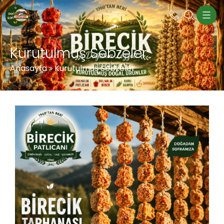
Kurutulmuş Sebzeler
Anasayfa
»
Kurutulmuş Sebzeler