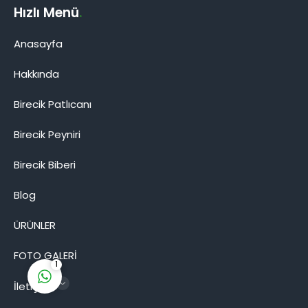
Hızlı Menü
.
Anasayfa
Hakkında
Birecik Patlıcanı
Birecik Patlıcanı
Birecik Peyniri
Birecik Biberi
Blog
Cevap Yaz
ÜRÜNLER
FOTO GALERİ
1
İletişim