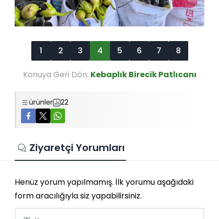
1
2
3
4
5
6
7
8
Konuya Geri Dön:
Kebaplık Birecik Patlıcanı
ürünler
22
Ziyaretçi Yorumları
Henüz yorum yapılmamış. İlk yorumu aşağıdaki
form aracılığıyla siz yapabilirsiniz.