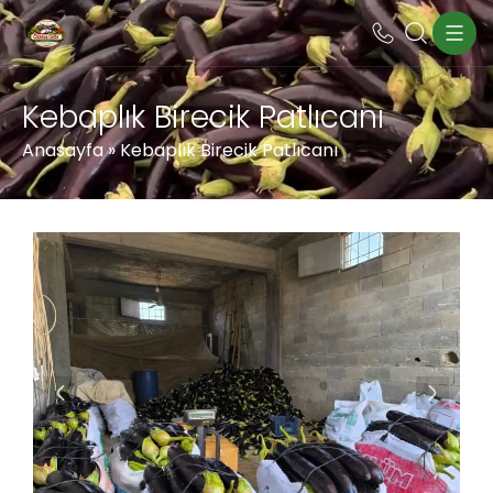
Kebaplık Birecik Patlıcanı
Anasayfa
»
Kebaplık Birecik Patlıcanı