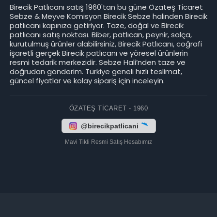
Birecik Patlıcanı satış 1960'tan bu güne Özateş Ticaret
Sebze & Meyve Komisyon Birecik Sebze halinden Birecik
patlıcanı kapınıza getiriyor. Taze, doğal ve Birecik
patlıcanı satış noktası. Biber, patlıcan, peynir, salça,
kurutulmuş ürünler alabilirsiniz, Birecik Patlıcanı, coğrafi
işaretli gerçek Birecik patlıcanı ve yöresel ürünlerin
resmi tedarik merkezidir. Sebze Hali’nden taze ve
doğrudan gönderim. Türkiye geneli hızlı teslimat,
güncel fiyatlar ve kolay sipariş için inceleyin.
ÖZATEŞ TICARET - 1960
@birecikpatlicani
Mavi Tikli Resmi Satış Hesabımız