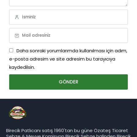
Daha sonraki yorumlarımda kullanılması için adım,
e-posta adresim ve site adresim bu tarayıcıya
kaydedilsin.
Birecik Patlıcanı satış 1960'tan bu güne Özateş Ticaret
Sebze & Meyve Komisyon Birecik Sebze halinden Birecik