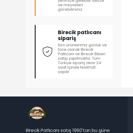
yerimize gelebilir sebze
ve meyveleri
görebilirsiniz.
Birecik patlıcanı
sipariş
tüm ürünlerimiz günlük ve
taze olarak Birecik
Patlıcanı ve Birecik Biberi
satışı yapılmakta. Tüm
Türkiye sipariş alınır 24
saat içinde teslimat
yapılır
Birecik Patlıcanı satış 1960'tan bu güne