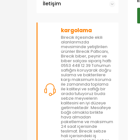
k
İletişim
kargolama
Birecik ilçesinde ekili
alanlarımızda
mevsiminde yetiştirilen
ürünler Birecik Patlıcanı,
Birecik biber, peynir ve
biber salçası sipariş hattı
0553 448 12 39 Tohumun
saflığını koruyarak doğru
sulama ve bakterilere
karşı maksimum koruma
ile zamanında toplama
ile kaliteyi ve saflığı bir
arada tutuyoruz buda
sebze meyvelerin
kalitesini en iyi düzeye
getirmektedir. Mesafeye
bağlı olmakla birlikte
hava almadan
paketleme ve maksimum
24 saat içerisinde
teslimat. Birecik sebze
hali içerisindeki iş