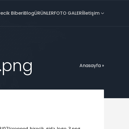
recik Biberi
Blog
ÜRÜNLER
FOTO GALERİ
İletişim
.png
Anasayfa
»
8/07/cropped-birecik-gida-logo-3.png