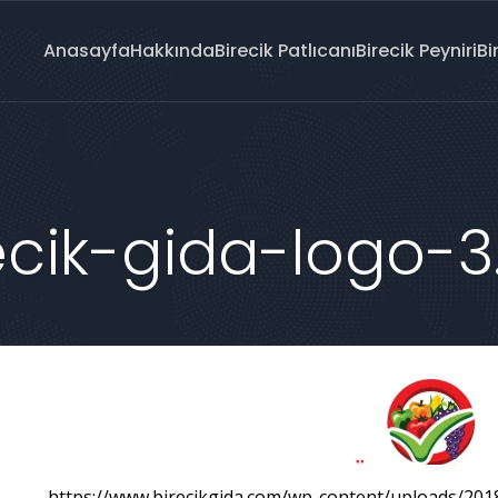
Anasayfa
Hakkında
Birecik Patlıcanı
Birecik Peyniri
Bi
cik-gida-logo-3
https://www.birecikgida.com/wp-content/uploads/201