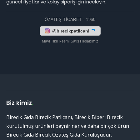
güncel fiyatlar ve kolay sipariş için inceleyin.
ÖZATEŞ TICARET - 1960
@birecikpatlicani
Mavi Tikli Resmi Satış Hesabımız
Biz kimiz
.
Birecik Gıda Birecik Patlıcanı, Birecik Biberi Birecik
kurutulmuş ürünleri peynir nar ve daha bir çok ürün
Birecik Gıda Birecik Özateş Gıda Kuruluşudur.