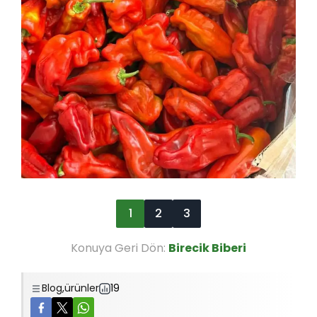
1
2
3
Konuya Geri Dön:
Birecik Biberi
Blog
,
ürünler
19