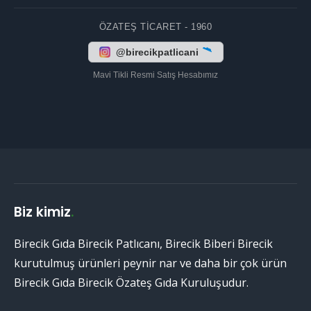
ÖZATEŞ TICARET - 1960
@birecikpatlicani
Mavi Tikli Resmi Satış Hesabımız
Biz kimiz
.
Birecik Gıda Birecik Patlıcanı, Birecik Biberi Birecik
kurutulmuş ürünleri peynir nar ve daha bir çok ürün
Birecik Gıda Birecik Özateş Gıda Kuruluşudur.