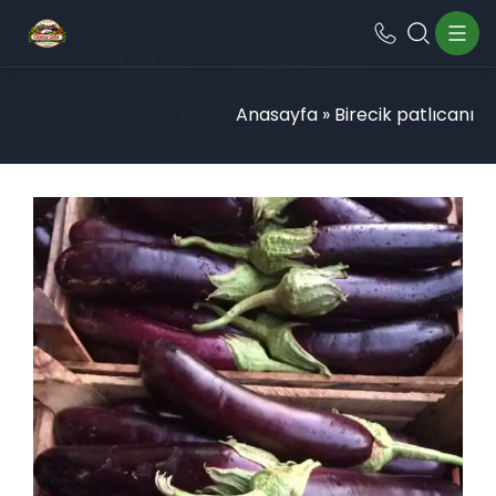
Anasayfa
»
Birecik patlıcanı