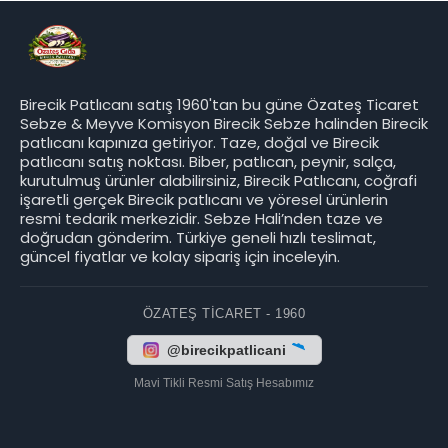
Birecik Patlıcanı satış 1960'tan bu güne Özateş Ticaret
Sebze & Meyve Komisyon Birecik Sebze halinden Birecik
patlıcanı kapınıza getiriyor. Taze, doğal ve Birecik
patlıcanı satış noktası. Biber, patlıcan, peynir, salça,
kurutulmuş ürünler alabilirsiniz, Birecik Patlıcanı, coğrafi
işaretli gerçek Birecik patlıcanı ve yöresel ürünlerin
resmi tedarik merkezidir. Sebze Hali’nden taze ve
doğrudan gönderim. Türkiye geneli hızlı teslimat,
güncel fiyatlar ve kolay sipariş için inceleyin.
ÖZATEŞ TICARET - 1960
@birecikpatlicani
Mavi Tikli Resmi Satış Hesabımız