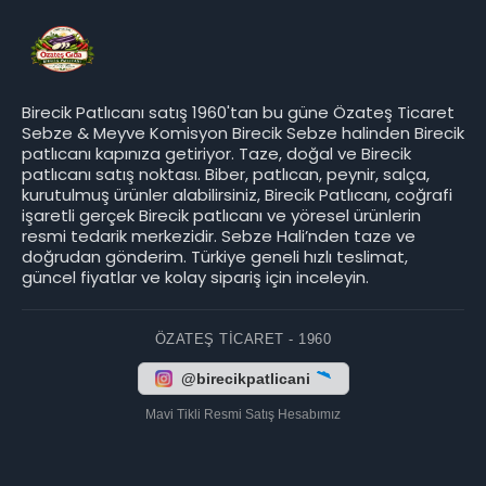
Birecik Patlıcanı satış 1960'tan bu güne Özateş Ticaret
Sebze & Meyve Komisyon Birecik Sebze halinden Birecik
patlıcanı kapınıza getiriyor. Taze, doğal ve Birecik
patlıcanı satış noktası. Biber, patlıcan, peynir, salça,
kurutulmuş ürünler alabilirsiniz, Birecik Patlıcanı, coğrafi
işaretli gerçek Birecik patlıcanı ve yöresel ürünlerin
resmi tedarik merkezidir. Sebze Hali’nden taze ve
doğrudan gönderim. Türkiye geneli hızlı teslimat,
güncel fiyatlar ve kolay sipariş için inceleyin.
ÖZATEŞ TICARET - 1960
@birecikpatlicani
Mavi Tikli Resmi Satış Hesabımız