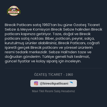
Birecik Patlıcanı satış 1960'tan bu güne Özateş Ticaret
Sebze & Meyve Komisyon Birecik Sebze halinden Birecik
patlıcanı kapınıza getiriyor. Taze, doğal ve Birecik
patlıcanı satış noktası. Biber, patlıcan, peynir, salça,
kurutulmuş ürünler alabilirsiniz, Birecik Patlıcanı, coğrafi
işaretli gerçek Birecik patlıcanı ve yöresel ürünlerin
resmi tedarik merkezidir. Sebze Hali’nden taze ve
doğrudan gönderim. Türkiye geneli hızlı teslimat,
güncel fiyatlar ve kolay sipariş için inceleyin.
ÖZATEŞ TICARET - 1960
@birecikpatlicani
Mavi Tikli Resmi Satış Hesabımız