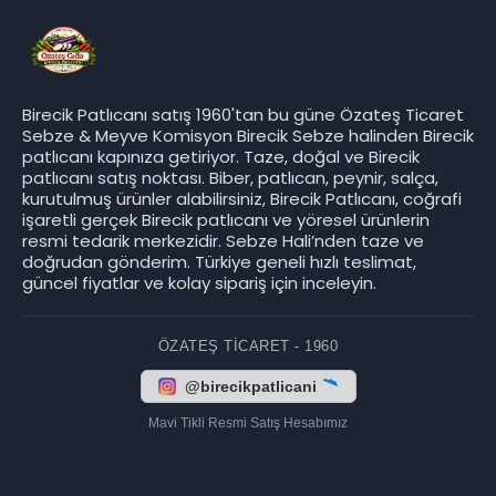
Birecik Patlıcanı satış 1960'tan bu güne Özateş Ticaret
Sebze & Meyve Komisyon Birecik Sebze halinden Birecik
patlıcanı kapınıza getiriyor. Taze, doğal ve Birecik
patlıcanı satış noktası. Biber, patlıcan, peynir, salça,
kurutulmuş ürünler alabilirsiniz, Birecik Patlıcanı, coğrafi
işaretli gerçek Birecik patlıcanı ve yöresel ürünlerin
resmi tedarik merkezidir. Sebze Hali’nden taze ve
doğrudan gönderim. Türkiye geneli hızlı teslimat,
güncel fiyatlar ve kolay sipariş için inceleyin.
ÖZATEŞ TICARET - 1960
@birecikpatlicani
Mavi Tikli Resmi Satış Hesabımız