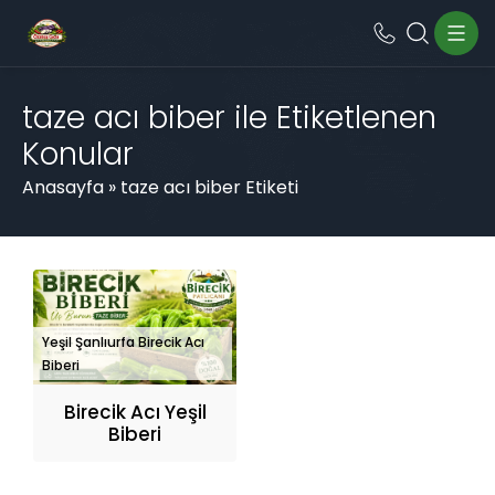
taze acı biber ile Etiketlenen
Konular
Anasayfa
»
taze acı biber Etiketi
Yeşil Şanlıurfa Birecik Acı
Biberi
Birecik Acı Yeşil
Biberi