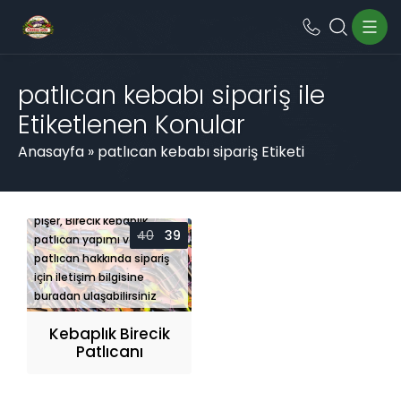
patlıcan kebabı sipariş ile
Etiketlenen Konular
Anasayfa
»
patlıcan kebabı sipariş Etiketi
Kebaplık patlıcan nasıl
pişer, Birecik kebaplık
40
39
patlıcan yapımı ve
patlıcan hakkında sipariş
için iletişim bilgisine
buradan ulaşabilirsiniz
Kebaplık Birecik
Patlıcanı