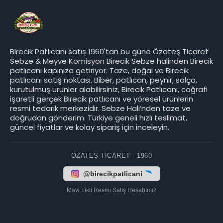
Birecik Patlıcanı satış 1960'tan bu güne Özateş Ticaret
Sebze & Meyve Komisyon Birecik Sebze halinden Birecik
patlıcanı kapınıza getiriyor. Taze, doğal ve Birecik
patlıcanı satış noktası. Biber, patlıcan, peynir, salça,
kurutulmuş ürünler alabilirsiniz, Birecik Patlıcanı, coğrafi
işaretli gerçek Birecik patlıcanı ve yöresel ürünlerin
resmi tedarik merkezidir. Sebze Hali’nden taze ve
doğrudan gönderim. Türkiye geneli hızlı teslimat,
güncel fiyatlar ve kolay sipariş için inceleyin.
ÖZATEŞ TICARET - 1960
@birecikpatlicani
Mavi Tikli Resmi Satış Hesabımız