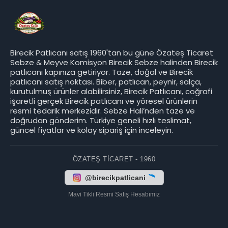
Birecik Patlıcanı satış 1960'tan bu güne Özateş Ticaret
Sebze & Meyve Komisyon Birecik Sebze halinden Birecik
patlıcanı kapınıza getiriyor. Taze, doğal ve Birecik
patlıcanı satış noktası. Biber, patlıcan, peynir, salça,
kurutulmuş ürünler alabilirsiniz, Birecik Patlıcanı, coğrafi
işaretli gerçek Birecik patlıcanı ve yöresel ürünlerin
resmi tedarik merkezidir. Sebze Hali’nden taze ve
doğrudan gönderim. Türkiye geneli hızlı teslimat,
güncel fiyatlar ve kolay sipariş için inceleyin.
ÖZATEŞ TICARET - 1960
@birecikpatlicani
Mavi Tikli Resmi Satış Hesabımız