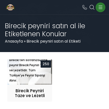
Birecik peyniri satın al ile
Etiketlenen Konular
Anasayfa
»
Birecik peyniri satın al Etiketi
Birecik'ten sofranıza taze
250
peynir Birecik Peyniri Taze
ve Lezetlidir. Tüm
Türkiye'ye Peynir Siparişi
Alınır.
Birecik Peyniri
Taze ve Lezetli