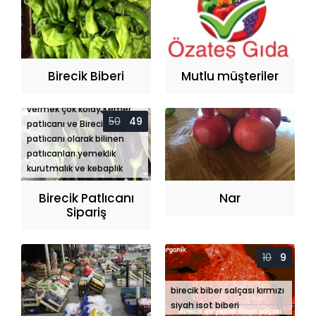
Birecik Biberi
Mutlu müşteriler
Birecik patlıcanı siparişi
vermek çok kolay Kemer
50
49
patlıcanı ve Birecik mezra
patlıcanı olarak bilinen
patlıcanları yemeklik
kurutmalık ve kebaplık
Birecik Patlıcanı
Nar
Sipariş
10
9
birecik biber salçası kırmızı
siyah isot biberi