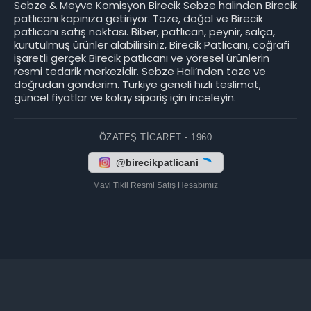
Sebze & Meyve Komisyon Birecik Sebze halinden Birecik
patlıcanı kapınıza getiriyor. Taze, doğal ve Birecik
patlıcanı satış noktası. Biber, patlıcan, peynir, salça,
kurutulmuş ürünler alabilirsiniz, Birecik Patlıcanı, coğrafi
işaretli gerçek Birecik patlıcanı ve yöresel ürünlerin
resmi tedarik merkezidir. Sebze Hali’nden taze ve
doğrudan gönderim. Türkiye geneli hızlı teslimat,
güncel fiyatlar ve kolay sipariş için inceleyin.
ÖZATEŞ TICARET - 1960
@birecikpatlicani
Mavi Tikli Resmi Satış Hesabımız