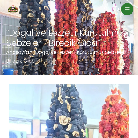
“Doğal ve Lezzetli Kurutulmuş
Sebzeler | Birecik Gıda”
Anasayfa
»
"Doğal ve Lezzetli Kurutulmuş Sebzeler |
Birecik Gıda"