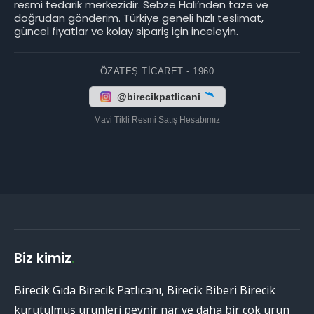
resmi tedarik merkezidir. Sebze Hali’nden taze ve
doğrudan gönderim. Türkiye geneli hızlı teslimat,
güncel fiyatlar ve kolay sipariş için inceleyin.
ÖZATEŞ TICARET - 1960
@birecikpatlicani
Mavi Tikli Resmi Satış Hesabımız
Biz kimiz
.
Birecik Gıda Birecik Patlıcanı, Birecik Biberi Birecik
kurutulmuş ürünleri peynir nar ve daha bir çok ürün