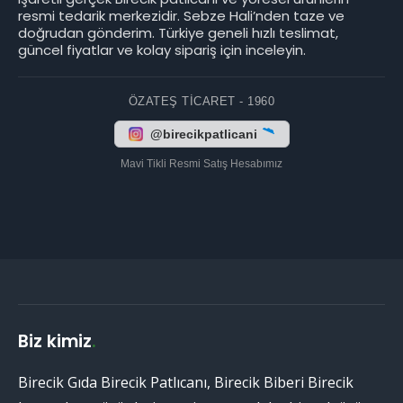
resmi tedarik merkezidir. Sebze Hali’nden taze ve
doğrudan gönderim. Türkiye geneli hızlı teslimat,
güncel fiyatlar ve kolay sipariş için inceleyin.
ÖZATEŞ TICARET - 1960
@birecikpatlicani
Mavi Tikli Resmi Satış Hesabımız
Biz kimiz
.
Birecik Gıda Birecik Patlıcanı, Birecik Biberi Birecik