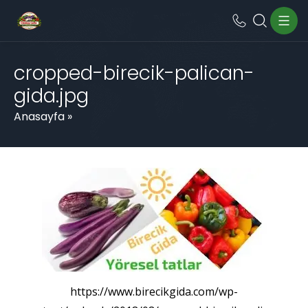
cropped-birecik-palican-
gida.jpg
Anasayfa
»
https://www.birecikgida.com/wp-