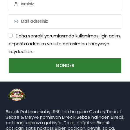
Daha sonraki yorumlarımda kullanılması için adım,
e-posta adresim ve site adresim bu tarayıcıya
kaydedilsin.
Birecik Patlıcanı satış 1960'tan bu güne Özateş Ticaret
Sebze & Meyve Komisyon Birecik Sebze halinden Birecik
patlıcanı kapınıza getiriyor. Taze, doğal ve Birecik
patlıcanı satış noktası. Biber, patlıcan, peynir, salça,