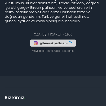
kurutulmuş ürünler alabilirsiniz, Birecik Patlıcanı, coğrafi
işaretli gerçek Birecik patlıcanı ve yöresel ürünlerin
resmi tedarik merkezidir. Sebze Hali’nden taze ve
doğrudan gönderim. Türkiye geneli hızlı teslimat,
güncel fiyatlar ve kolay sipariş için inceleyin.
ÖZATEŞ TICARET - 1960
@birecikpatlicani
Mavi Tikli Resmi Satış Hesabımız
Biz kimiz
.