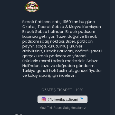
Birecik Patlıcanı satış 1960'tan bu güne
Özateş Ticaret Sebze & Meyve Komisyon
Birecik Sebze halinden Birecik patlıcanı
kapınıza getiriyor. Taze, doğal ve Birecik
patlıcanı satış noktası. Biber, patlıcan,
peynir, salça, kurutulmuş ürünler
Birecik Patlıcanı
alabilirsiniz, Birecik Patlıcanı, coğrafi işaretli
gerçek Birecik patlıcanı ve yöresel
ürünlerin resmi tedarik merkezidir. Sebze
Hali’nden taze ve doğrudan gönderim.
Türkiye geneli hızlı teslimat, güncel fiyatlar
ve kolay sipariş için inceleyin.
ÖZATEŞ TICARET - 1960
Cevap Yaz
@birecikpatlicani
Mavi Tikli Resmi Satış Hesabımız