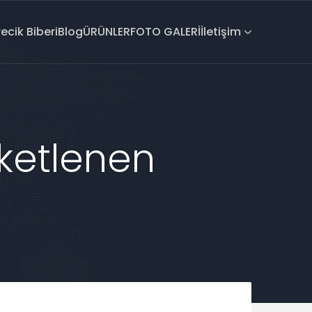
recik Biberi
Blog
ÜRÜNLER
FOTO GALERİ
İletişim
iketlenen