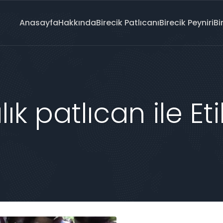
Anasayfa
Hakkında
Birecik Patlıcanı
Birecik Peyniri
Bi
ık patlıcan ile Et