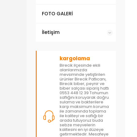
FOTO GALERİ
İletişim
kargolama
Birecik ilçesinde ekili
alanlarımızda
mevsiminde yetiştirilen
ürünler Birecik Patlıcanı,
Birecik biber, peynir ve
biber salçası sipariş hattı
0553 448 12 39 Tohumun
saflığını koruyarak doğru
sulama ve bakterilere
karşı maksimum koruma
ile zamanında toplama
ile kaliteyi ve saflığı bir
arada tutuyoruz buda
sebze meyvelerin
kalitesini en iyi düzeye
getirmektedir. Mesafeye