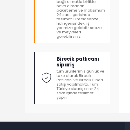
bağlı olmakla birlikte
hava almadan
paketleme ve maksimum
24 saat içerisinde
teslimat. Birecik sebze
hali içerisindeki iş
yerimize gelebilir sebze
ve meyveleri
görebilirsiniz.
Birecik patlıcanı
sipariş
tüm ürünlerimiz günlük ve
taze olarak Birecik
Patlıcanı ve Birecik Biberi
satışı yapılmakta. Tüm
Türkiye sipariş alınır 24
saat içinde teslimat
yapılır