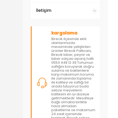
İletişim
kargolama
Birecik ilçesinde ekili
alanlarımızda
mevsiminde yetiştirilen
ürünler Birecik Patlıcanı,
Birecik biber, peynir ve
biber salçası sipariş hattı
0553 448 12 39 Tohumun
saflığını koruyarak doğru
sulama ve bakterilere
karşı maksimum koruma
ile zamanında toplama
ile kaliteyi ve saflığı bir
arada tutuyoruz buda
sebze meyvelerin
kalitesini en iyi düzeye
getirmektedir. Mesafeye
bağlı olmakla birlikte
hava almadan
paketleme ve maksimum
24 saat içerisinde
teslimat. Birecik sebze