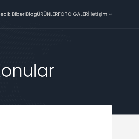
recik Biberi
Blog
ÜRÜNLER
FOTO GALERİ
İletişim
Konular