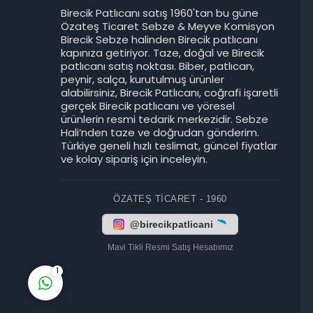
Birecik Patlıcanı satış 1960'tan bu güne
Özateş Ticaret Sebze & Meyve Komisyon
Birecik Sebze halinden Birecik patlıcanı
kapınıza getiriyor. Taze, doğal ve Birecik
patlıcanı satış noktası. Biber, patlıcan,
peynir, salça, kurutulmuş ürünler
Birecik Patlıcanı
alabilirsiniz, Birecik Patlıcanı, coğrafi işaretli
gerçek Birecik patlıcanı ve yöresel
ürünlerin resmi tedarik merkezidir. Sebze
Hali’nden taze ve doğrudan gönderim.
Türkiye geneli hızlı teslimat, güncel fiyatlar
ve kolay sipariş için inceleyin.
ÖZATEŞ TICARET - 1960
Cevap Yaz
@birecikpatlicani
Mavi Tikli Resmi Satış Hesabımız
1