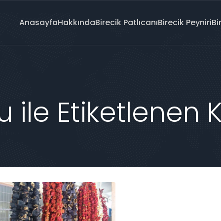
Anasayfa
Hakkında
Birecik Patlıcanı
Birecik Peyniri
Bi
ile Etiketlenen 