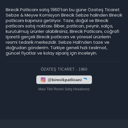
Birecik Patlıcanı satış 1960'tan bu güne Özateş Ticaret
Sebze & Meyve Komisyon Birecik Sebze halinden Birecik
patlıcanı kapınıza getiriyor. Taze, doğal ve Birecik
patlıcanı satış noktası. Biber, patlıcan, peynir, salça,
kurutulmuş ürünler alabilirsiniz, Birecik Patlıcanı, coğrafi
işaretli gerçek Birecik patlıcanı ve yöresel ürünlerin
resmi tedarik merkezidir. Sebze Hali’nden taze ve
doğrudan gönderim. Türkiye geneli hızlı teslimat,
güncel fiyatlar ve kolay sipariş için inceleyin.
ÖZATEŞ TICARET - 1960
@birecikpatlicani
Mavi Tikli Resmi Satış Hesabımız