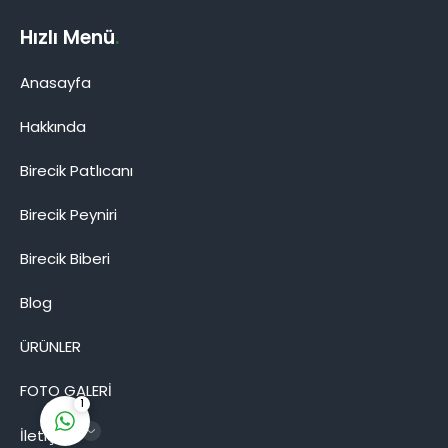
Hızlı Menü
.
Anasayfa
Hakkında
Birecik Patlıcanı
Birecik Patlıcanı
Birecik Peyniri
Birecik Biberi
Blog
Cevap Yaz
ÜRÜNLER
FOTO GALERİ
1
İletişim