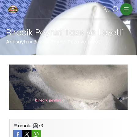
Birecik Peyniri Taze ve Lezetli
Anasayfa
»
Birecik Peyniri Taze ve Lezetli
ürünler
73