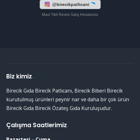
@birecikpatlicani
Mavi Tikli Resmi Satış Hesabımız
Biz kimiz
.
Birecik Gıda Birecik Patlıcanı, Birecik Biberi Birecik
kurutulmuş ürünleri peynir nar ve daha bir çok ürün
Birecik Gıda Birecik Özateş Gıda Kuruluşudur.
Çalışma Saatlerimiz
.
Pazartesi – Cuma