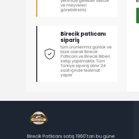
k
yerimize gelebilir sebze
ve meyveleri
görebilirsiniz.
Birecik patlıcanı
sipariş
tüm ürünlerimiz günlük ve
taze olarak Birecik
Patlıcanı ve Birecik Biberi
satışı yapılmakta. Tüm
Türkiye sipariş alınır 24
saat içinde teslimat
yapılır
Birecik Patlıcanı satış 1960'tan bu güne