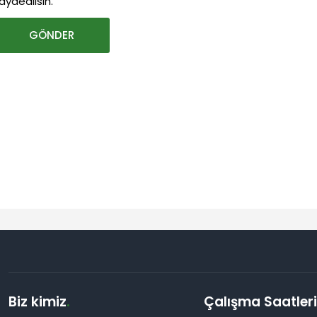
aydedilsin.
Biz kimiz
.
Çalışma Saatler