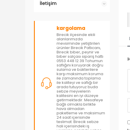
İletişim
kargolama
Birecik ilçesinde ekili
alanlarımızda
mevsiminde yetiştirilen
ürünler Birecik Patlıcanı,
Birecik biber, peynir ve
biber salçası sipariş hattı
H
0553 448 12 39 Tohumun
saflığını koruyarak doğru
sulama ve bakterilere
karşı maksimum koruma
ile zamanında toplama
ile kaliteyi ve saflığı bir
arada tutuyoruz buda
sebze meyvelerin
kalitesini en iyi düzeye
getirmektedir. Mesafeye
bağlı olmakla birlikte
hava almadan
paketleme ve maksimum
24 saat içerisinde
teslimat. Birecik sebze
hali içerisindeki iş