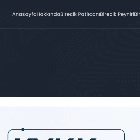
Anasayfa
Hakkında
Birecik Patlıcanı
Birecik Peyniri
Bi