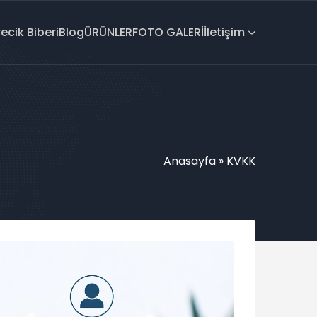
recik Biberi
Blog
ÜRÜNLER
FOTO GALERİ
İletişim
Anasayfa
»
KVKK