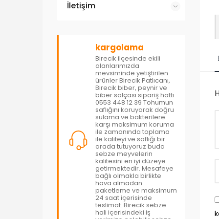
İletişim
kargolama
Birecik ilçesinde ekili
alanlarımızda
mevsiminde yetiştirilen
ürünler Birecik Patlıcanı,
Birecik biber, peynir ve
H
biber salçası sipariş hattı
0553 448 12 39 Tohumun
saflığını koruyarak doğru
sulama ve bakterilere
karşı maksimum koruma
ile zamanında toplama
ile kaliteyi ve saflığı bir
arada tutuyoruz buda
sebze meyvelerin
kalitesini en iyi düzeye
getirmektedir. Mesafeye
bağlı olmakla birlikte
hava almadan
paketleme ve maksimum
24 saat içerisinde
teslimat. Birecik sebze
hali içerisindeki iş
k