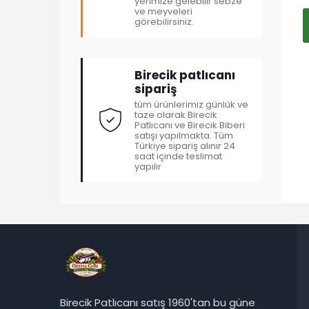
yerimize gelebilir sebze
ve meyveleri
görebilirsiniz.
Birecik patlıcanı
sipariş
tüm ürünlerimiz günlük ve
taze olarak Birecik
Patlıcanı ve Birecik Biberi
satışı yapılmakta. Tüm
Türkiye sipariş alınır 24
saat içinde teslimat
yapılır
Birecik Patlıcanı satış 1960'tan bu güne