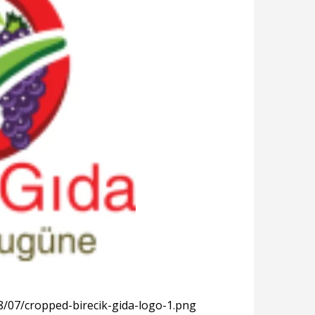
8/07/cropped-birecik-gida-logo-1.png