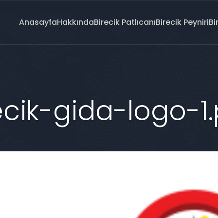
Anasayfa
Hakkında
Birecik Patlıcanı
Birecik Peyniri
Bi
cik-gida-logo-1