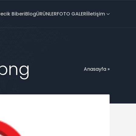
recik Biberi
Blog
ÜRÜNLER
FOTO GALERİ
İletişim
.png
Anasayfa
»