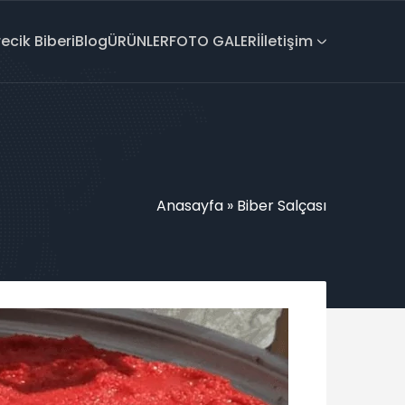
recik Biberi
Blog
ÜRÜNLER
FOTO GALERİ
İletişim
Anasayfa
»
Biber Salçası