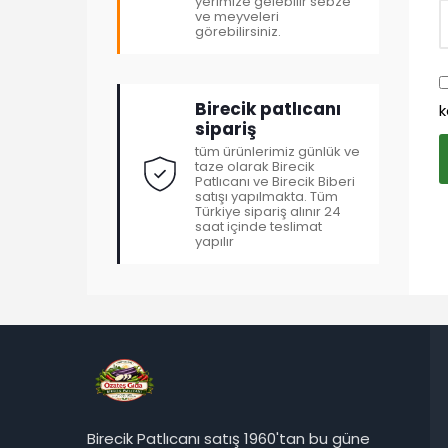
yerimize gelebilir sebze
ve meyveleri
görebilirsiniz.
Birecik patlıcanı
k
sipariş
tüm ürünlerimiz günlük ve
taze olarak Birecik
Patlıcanı ve Birecik Biberi
satışı yapılmakta. Tüm
Türkiye sipariş alınır 24
saat içinde teslimat
yapılır
Birecik Patlıcanı satış 1960'tan bu güne