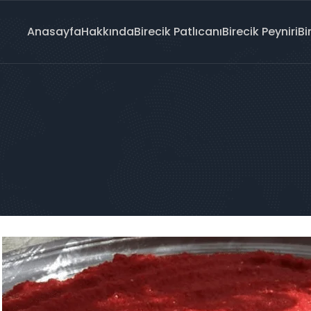
Anasayfa
Hakkında
Birecik Patlıcanı
Birecik Peyniri
Bi