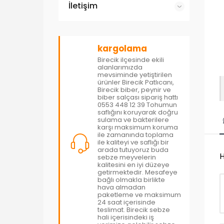
İletişim
kargolama
Birecik ilçesinde ekili
alanlarımızda
mevsiminde yetiştirilen
ürünler Birecik Patlıcanı,
Birecik biber, peynir ve
biber salçası sipariş hattı
0553 448 12 39 Tohumun
saflığını koruyarak doğru
sulama ve bakterilere
karşı maksimum koruma
ile zamanında toplama
ile kaliteyi ve saflığı bir
arada tutuyoruz buda
H
sebze meyvelerin
kalitesini en iyi düzeye
getirmektedir. Mesafeye
bağlı olmakla birlikte
hava almadan
paketleme ve maksimum
24 saat içerisinde
teslimat. Birecik sebze
hali içerisindeki iş